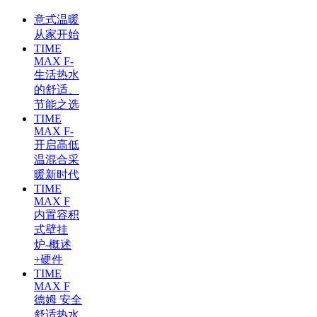
意式温暖
从家开始
TIME
MAX F-
生活热水
的舒适、
节能之选
TIME
MAX F-
开启高低
温混合采
暖新时代
TIME
MAX F
内置容积
式壁挂
炉-概述
+硬件
TIME
MAX F
德姆 安全
舒适热水