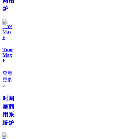
两用
炉
Time
Max
F
查看
更多
>
时间
星商
用系
统炉