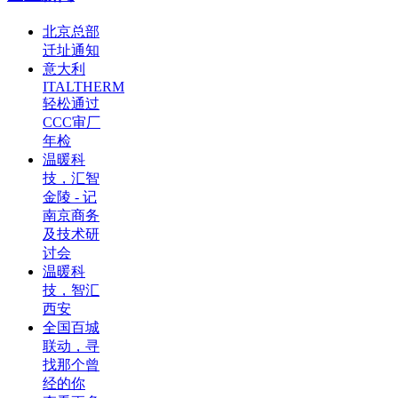
北京总部
迁址通知
意大利
ITALTHERM
轻松通过
CCC审厂
年检
温暖科
技，汇智
金陵 - 记
南京商务
及技术研
讨会
温暖科
技，智汇
西安
全国百城
联动，寻
找那个曾
经的你