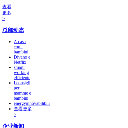
查看
更多
>
总部动态
A casa
con i
bambini
Divano e
Netflix
smart-
working
efficiente
I consigli
per
mamme e
bambini
energyinnovabilibili
查看更多
>
企业新闻