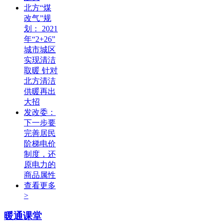
北方“煤
改气”规
划： 2021
年“2+26”
城市城区
实现清洁
取暖 针对
北方清洁
供暖再出
大招
发改委：
下一步要
完善居民
阶梯电价
制度，还
原电力的
商品属性
查看更多
>
暖通课堂