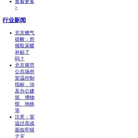
查看更多
>
行业新闻
北京燃气
提醒：您
领取采暖
补贴了
吗？
北京规范
公共场所
室温控制
指标，涉
及办公建
筑、博物
馆、地铁
等
注意：室
温过高或
面临牢狱
之灾