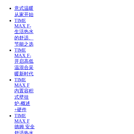
意式温暖
从家开始
TIME
MAX F-
生活热水
的舒适、
节能之选
TIME
MAX F-
开启高低
温混合采
暖新时代
TIME
MAX F
内置容积
式壁挂
炉-概述
+硬件
TIME
MAX F
德姆 安全
舒适热水