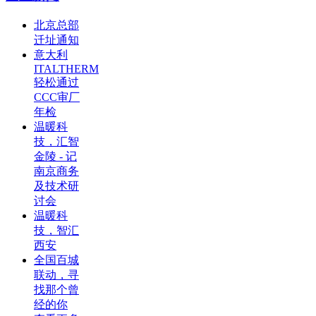
北京总部
迁址通知
意大利
ITALTHERM
轻松通过
CCC审厂
年检
温暖科
技，汇智
金陵 - 记
南京商务
及技术研
讨会
温暖科
技，智汇
西安
全国百城
联动，寻
找那个曾
经的你