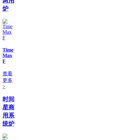
两用
炉
Time
Max
F
查看
更多
>
时间
星商
用系
统炉