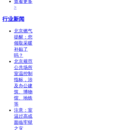
查看更多
>
行业新闻
北京燃气
提醒：您
领取采暖
补贴了
吗？
北京规范
公共场所
室温控制
指标，涉
及办公建
筑、博物
馆、地铁
等
注意：室
温过高或
面临牢狱
之灾