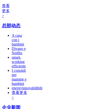
查看
更多
>
总部动态
A casa
con i
bambini
Divano e
Netflix
smart-
working
efficiente
I consigli
per
mamme e
bambini
energyinnovabilibili
查看更多
>
企业新闻