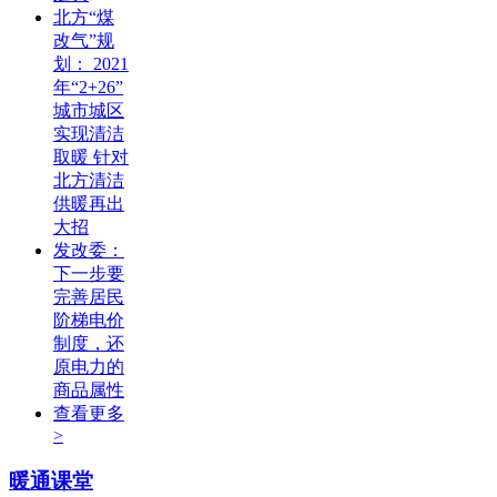
北方“煤
改气”规
划： 2021
年“2+26”
城市城区
实现清洁
取暖 针对
北方清洁
供暖再出
大招
发改委：
下一步要
完善居民
阶梯电价
制度，还
原电力的
商品属性
查看更多
>
暖通课堂