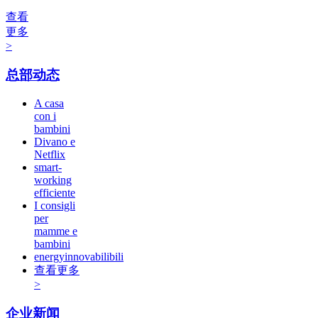
查看
更多
>
总部动态
A casa
con i
bambini
Divano e
Netflix
smart-
working
efficiente
I consigli
per
mamme e
bambini
energyinnovabilibili
查看更多
>
企业新闻