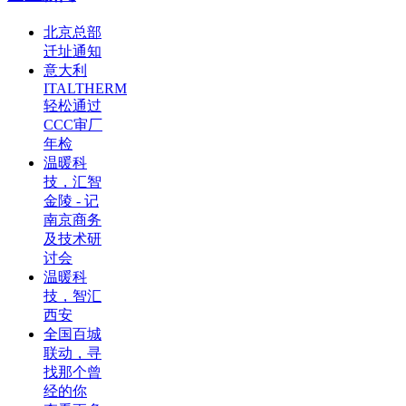
北京总部
迁址通知
意大利
ITALTHERM
轻松通过
CCC审厂
年检
温暖科
技，汇智
金陵 - 记
南京商务
及技术研
讨会
温暖科
技，智汇
西安
全国百城
联动，寻
找那个曾
经的你