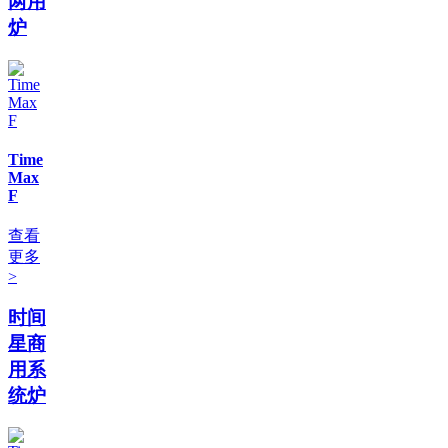
两用
炉
Time
Max
F
查看
更多
>
时间
星商
用系
统炉