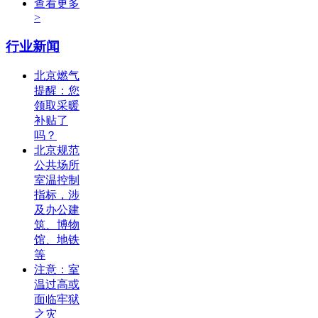
查看更多
>
行业新闻
北京燃气
提醒：您
领取采暖
补贴了
吗？
北京规范
公共场所
室温控制
指标，涉
及办公建
筑、博物
馆、地铁
等
注意：室
温过高或
面临牢狱
之灾