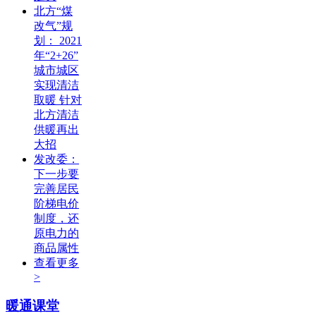
北方“煤
改气”规
划： 2021
年“2+26”
城市城区
实现清洁
取暖 针对
北方清洁
供暖再出
大招
发改委：
下一步要
完善居民
阶梯电价
制度，还
原电力的
商品属性
查看更多
>
暖通课堂