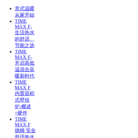
意式温暖
从家开始
TIME
MAX F-
生活热水
的舒适、
节能之选
TIME
MAX F-
开启高低
温混合采
暖新时代
TIME
MAX F
内置容积
式壁挂
炉-概述
+硬件
TIME
MAX F
德姆 安全
舒适热水