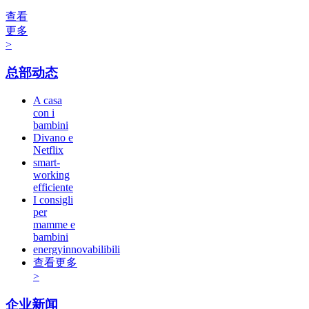
查看
更多
>
总部动态
A casa
con i
bambini
Divano e
Netflix
smart-
working
efficiente
I consigli
per
mamme e
bambini
energyinnovabilibili
查看更多
>
企业新闻