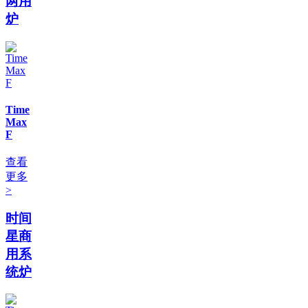
两用
炉
Time
Max
F
查看
更多
>
时间
星商
用系
统炉