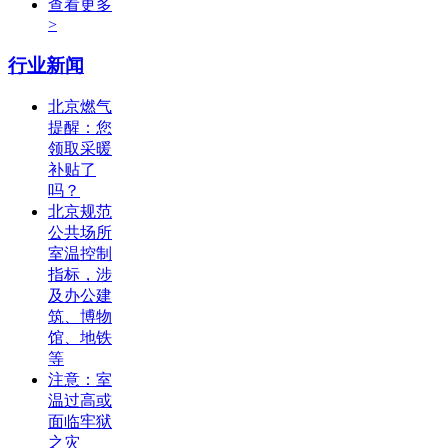
查看更多
>
行业新闻
北京燃气
提醒：您
领取采暖
补贴了
吗？
北京规范
公共场所
室温控制
指标，涉
及办公建
筑、博物
馆、地铁
等
注意：室
温过高或
面临牢狱
之灾