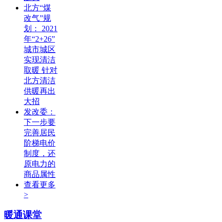
北方“煤
改气”规
划： 2021
年“2+26”
城市城区
实现清洁
取暖 针对
北方清洁
供暖再出
大招
发改委：
下一步要
完善居民
阶梯电价
制度，还
原电力的
商品属性
查看更多
>
暖通课堂