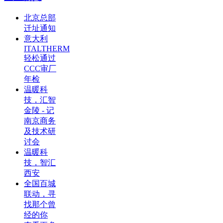
北京总部
迁址通知
意大利
ITALTHERM
轻松通过
CCC审厂
年检
温暖科
技，汇智
金陵 - 记
南京商务
及技术研
讨会
温暖科
技，智汇
西安
全国百城
联动，寻
找那个曾
经的你