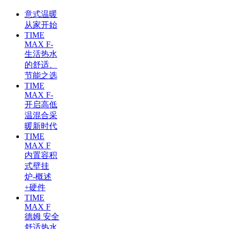
意式温暖
从家开始
TIME
MAX F-
生活热水
的舒适、
节能之选
TIME
MAX F-
开启高低
温混合采
暖新时代
TIME
MAX F
内置容积
式壁挂
炉-概述
+硬件
TIME
MAX F
德姆 安全
舒适热水