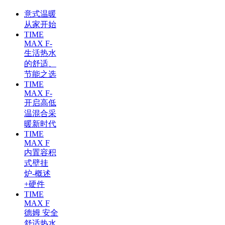
意式温暖
从家开始
TIME
MAX F-
生活热水
的舒适、
节能之选
TIME
MAX F-
开启高低
温混合采
暖新时代
TIME
MAX F
内置容积
式壁挂
炉-概述
+硬件
TIME
MAX F
德姆 安全
舒适热水