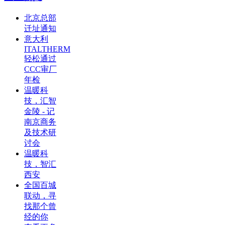
北京总部
迁址通知
意大利
ITALTHERM
轻松通过
CCC审厂
年检
温暖科
技，汇智
金陵 - 记
南京商务
及技术研
讨会
温暖科
技，智汇
西安
全国百城
联动，寻
找那个曾
经的你