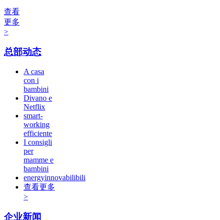
查看
更多
>
总部动态
A casa
con i
bambini
Divano e
Netflix
smart-
working
efficiente
I consigli
per
mamme e
bambini
energyinnovabilibili
查看更多
>
企业新闻