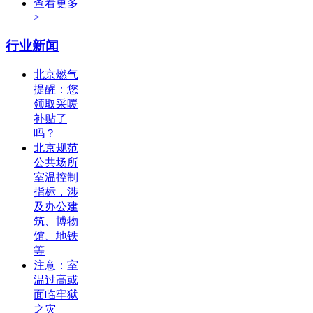
查看更多
>
行业新闻
北京燃气
提醒：您
领取采暖
补贴了
吗？
北京规范
公共场所
室温控制
指标，涉
及办公建
筑、博物
馆、地铁
等
注意：室
温过高或
面临牢狱
之灾