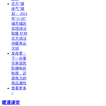
北方“煤
改气”规
划： 2021
年“2+26”
城市城区
实现清洁
取暖 针对
北方清洁
供暖再出
大招
发改委：
下一步要
完善居民
阶梯电价
制度，还
原电力的
商品属性
查看更多
>
暖通课堂