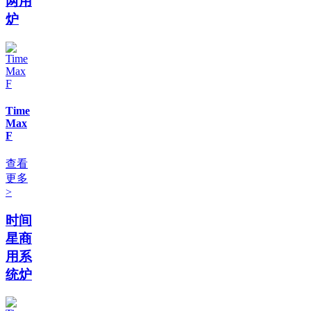
两用
炉
Time
Max
F
查看
更多
>
时间
星商
用系
统炉