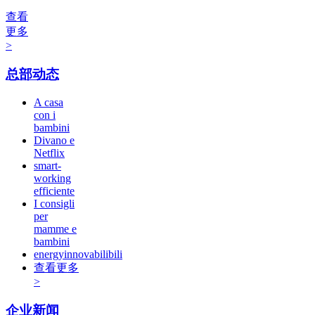
查看
更多
>
总部动态
A casa
con i
bambini
Divano e
Netflix
smart-
working
efficiente
I consigli
per
mamme e
bambini
energyinnovabilibili
查看更多
>
企业新闻