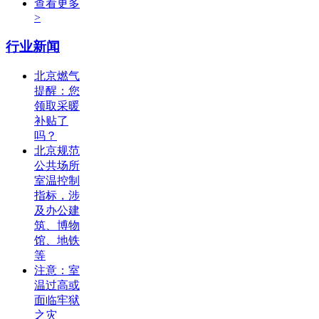
查看更多
>
行业新闻
北京燃气
提醒：您
领取采暖
补贴了
吗？
北京规范
公共场所
室温控制
指标，涉
及办公建
筑、博物
馆、地铁
等
注意：室
温过高或
面临牢狱
之灾