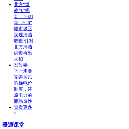
北方“煤
改气”规
划： 2021
年“2+26”
城市城区
实现清洁
取暖 针对
北方清洁
供暖再出
大招
发改委：
下一步要
完善居民
阶梯电价
制度，还
原电力的
商品属性
查看更多
>
暖通课堂