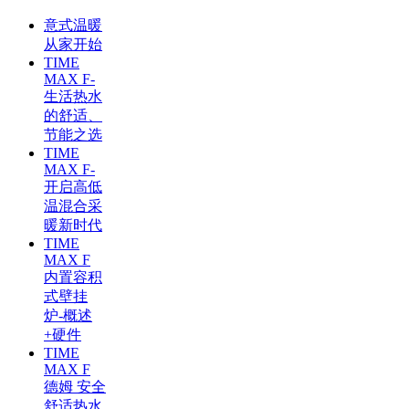
意式温暖
从家开始
TIME
MAX F-
生活热水
的舒适、
节能之选
TIME
MAX F-
开启高低
温混合采
暖新时代
TIME
MAX F
内置容积
式壁挂
炉-概述
+硬件
TIME
MAX F
德姆 安全
舒适热水