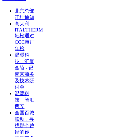
北京总部
迁址通知
意大利
ITALTHERM
轻松通过
CCC审厂
年检
温暖科
技，汇智
金陵 - 记
南京商务
及技术研
讨会
温暖科
技，智汇
西安
全国百城
联动，寻
找那个曾
经的你