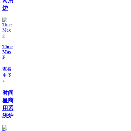
两用
炉
Time
Max
F
查看
更多
>
时间
星商
用系
统炉