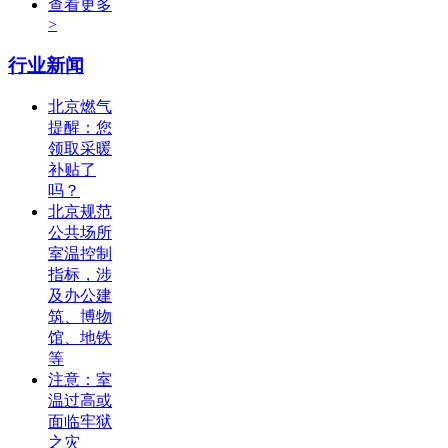
查看更多
>
行业新闻
北京燃气
提醒：您
领取采暖
补贴了
吗？
北京规范
公共场所
室温控制
指标，涉
及办公建
筑、博物
馆、地铁
等
注意：室
温过高或
面临牢狱
之灾