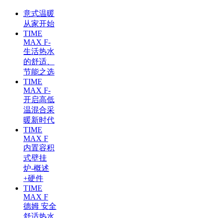
意式温暖
从家开始
TIME
MAX F-
生活热水
的舒适、
节能之选
TIME
MAX F-
开启高低
温混合采
暖新时代
TIME
MAX F
内置容积
式壁挂
炉-概述
+硬件
TIME
MAX F
德姆 安全
舒适热水