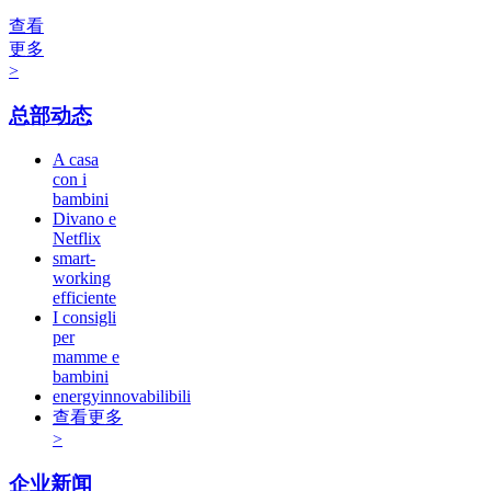
查看
更多
>
总部动态
A casa
con i
bambini
Divano e
Netflix
smart-
working
efficiente
I consigli
per
mamme e
bambini
energyinnovabilibili
查看更多
>
企业新闻