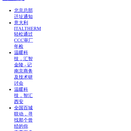
北京总部
迁址通知
意大利
ITALTHERM
轻松通过
CCC审厂
年检
温暖科
技，汇智
金陵 - 记
南京商务
及技术研
讨会
温暖科
技，智汇
西安
全国百城
联动，寻
找那个曾
经的你