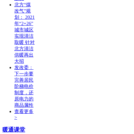
北方“煤
改气”规
划： 2021
年“2+26”
城市城区
实现清洁
取暖 针对
北方清洁
供暖再出
大招
发改委：
下一步要
完善居民
阶梯电价
制度，还
原电力的
商品属性
查看更多
>
暖通课堂