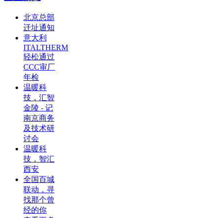
北京总部
迁址通知
意大利
ITALTHERM
轻松通过
CCC审厂
年检
温暖科
技，汇智
金陵 - 记
南京商务
及技术研
讨会
温暖科
技，智汇
西安
全国百城
联动，寻
找那个曾
经的你