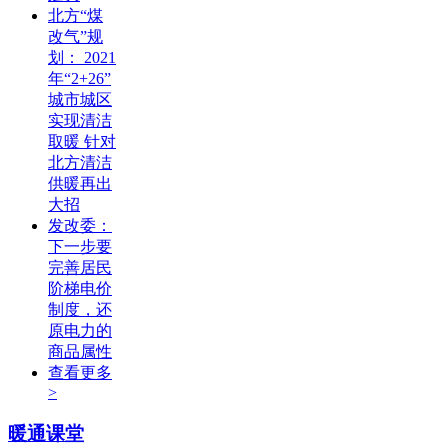
北方“煤
改气”规
划： 2021
年“2+26”
城市城区
实现清洁
取暖 针对
北方清洁
供暖再出
大招
发改委：
下一步要
完善居民
阶梯电价
制度，还
原电力的
商品属性
查看更多
>
暖通课堂