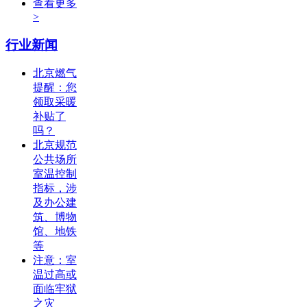
查看更多
>
行业新闻
北京燃气
提醒：您
领取采暖
补贴了
吗？
北京规范
公共场所
室温控制
指标，涉
及办公建
筑、博物
馆、地铁
等
注意：室
温过高或
面临牢狱
之灾