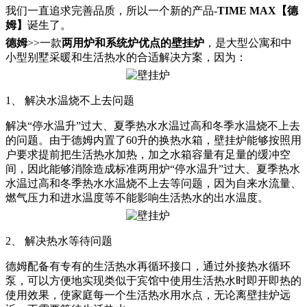
我们一直追求完善品质，所以一个新的产品-
TIME MAX【德
姆】
诞生了。
德姆
>>一款
两用炉和系统炉优点的壁挂炉
，是大型公寓和中
小型别墅采暖和生活热水的合适解决方案，因为：
1、 解决水温烧不上去问题
解决“停水温升”过大、夏季热水水温过高和冬季水温烧不上去
的问题。由于德姆内置了60升的换热水箱，壁挂炉能够按照用
户要求提前把生活热水加热，加之水箱容量有足量的缓冲空
间，因此能够消除造成标准两用炉“停水温升”过大、夏季热水
水温过高和冬季热水水温烧不上去等问题，因为自来水流量、
燃气压力和进水温度等不能影响生活热水的出水温度。
2、 解决热水等待问题
德姆配备有专有的生活热水再循环接口，通过外接热水循环
泵，可以方便地实现类似于宾馆中使用生活热水时即开即热的
使用效果，使家庭每一个生活热水用水点，无论离壁挂炉远