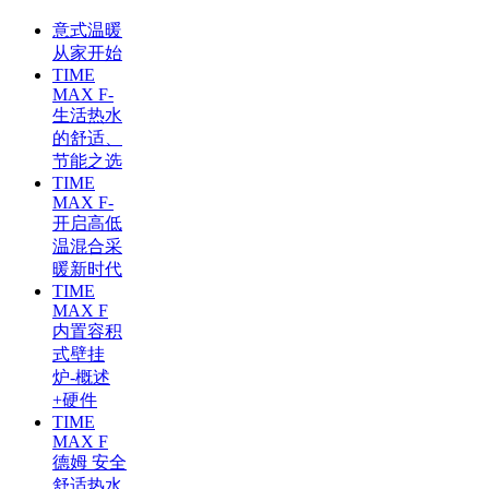
意式温暖
从家开始
TIME
MAX F-
生活热水
的舒适、
节能之选
TIME
MAX F-
开启高低
温混合采
暖新时代
TIME
MAX F
内置容积
式壁挂
炉-概述
+硬件
TIME
MAX F
德姆 安全
舒适热水