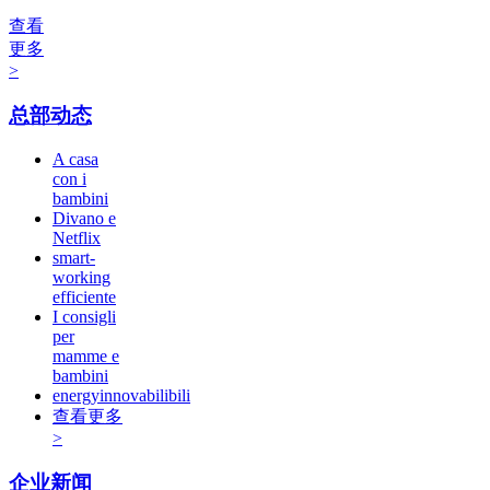
查看
更多
>
总部动态
A casa
con i
bambini
Divano e
Netflix
smart-
working
efficiente
I consigli
per
mamme e
bambini
energyinnovabilibili
查看更多
>
企业新闻