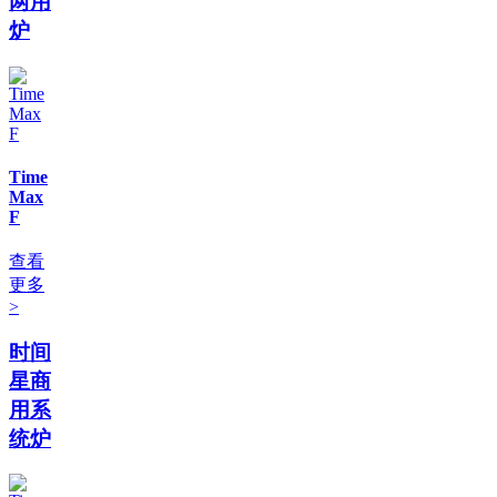
两用
炉
Time
Max
F
查看
更多
>
时间
星商
用系
统炉