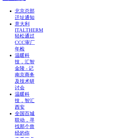
北京总部
迁址通知
意大利
ITALTHERM
轻松通过
CCC审厂
年检
温暖科
技，汇智
金陵 - 记
南京商务
及技术研
讨会
温暖科
技，智汇
西安
全国百城
联动，寻
找那个曾
经的你