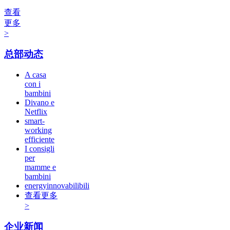
查看
更多
>
总部动态
A casa
con i
bambini
Divano e
Netflix
smart-
working
efficiente
I consigli
per
mamme e
bambini
energyinnovabilibili
查看更多
>
企业新闻