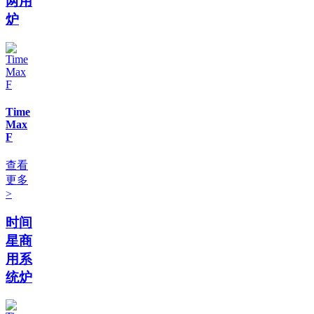
两用
炉
Time
Max
F
查看
更多
>
时间
星商
用系
统炉