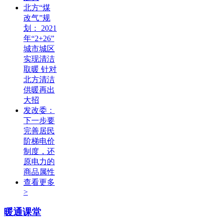
北方“煤
改气”规
划： 2021
年“2+26”
城市城区
实现清洁
取暖 针对
北方清洁
供暖再出
大招
发改委：
下一步要
完善居民
阶梯电价
制度，还
原电力的
商品属性
查看更多
>
暖通课堂