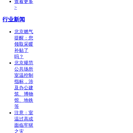
查看更多
>
行业新闻
北京燃气
提醒：您
领取采暖
补贴了
吗？
北京规范
公共场所
室温控制
指标，涉
及办公建
筑、博物
馆、地铁
等
注意：室
温过高或
面临牢狱
之灾