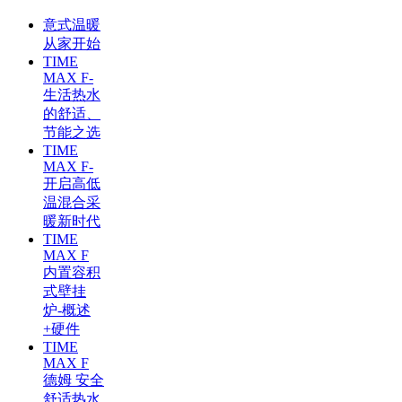
意式温暖
从家开始
TIME
MAX F-
生活热水
的舒适、
节能之选
TIME
MAX F-
开启高低
温混合采
暖新时代
TIME
MAX F
内置容积
式壁挂
炉-概述
+硬件
TIME
MAX F
德姆 安全
舒适热水