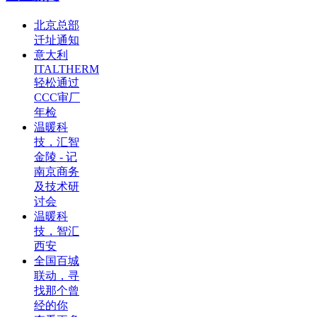
北京总部
迁址通知
意大利
ITALTHERM
轻松通过
CCC审厂
年检
温暖科
技，汇智
金陵 - 记
南京商务
及技术研
讨会
温暖科
技，智汇
西安
全国百城
联动，寻
找那个曾
经的你