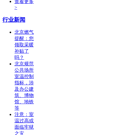
查看更多
>
行业新闻
北京燃气
提醒：您
领取采暖
补贴了
吗？
北京规范
公共场所
室温控制
指标，涉
及办公建
筑、博物
馆、地铁
等
注意：室
温过高或
面临牢狱
之灾