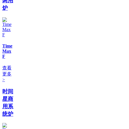
两用
炉
Time
Max
F
查看
更多
>
时间
星商
用系
统炉