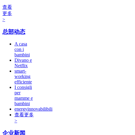
查看
更多
>
总部动态
A casa
con i
bambini
Divano e
Netflix
smart-
working
efficiente
I consigli
per
mamme e
bambini
energyinnovabilibili
查看更多
>
企业新闻