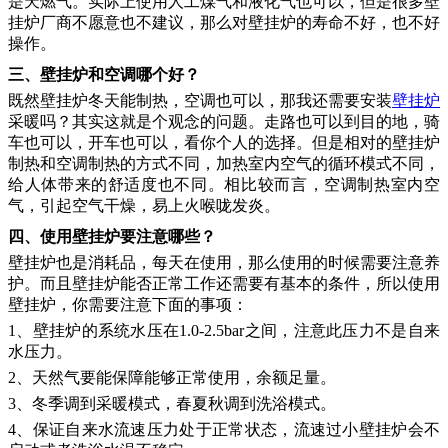
是天燃气。实际上使用人工煤气和液化气也可以，但是很多壁
挂炉厂商不愿意也不建议，那么对壁挂炉的寿命不好，也不好
操作。
三、壁挂炉和空调哪个好？
既然壁挂炉冬天能制热，空调也可以，那我还需要安装
壁挂炉
采暖吗？其实这就是个观念的问题。走路也可以到目的地，骑
车也可以，开车也可以，看你个人的选择。但是相对的壁挂炉
制热和空调制热的方式不同，加热室内空气的循环模式不同，
给人体带来的舒适度也不同。相比较而言，空调制热室内空
气，引起空气干燥，易上火喉咙发炎。
四、使用壁挂炉要注意哪些？
壁挂炉也是消耗品，每天在使用，那么使用的时候需要注意养
护。而且壁挂炉能否正常工作还需要有基本的条件，所以使用
壁挂炉，你需要注意下面的事项：
1、壁挂炉的系统水压在1.0-2.5bar之间，注意此压力不是自来
水压力。
2、天然气要能保障能够正常使用，余额足量。
3、冬季调到采暖模式，春夏秋调到洗浴模式。
4、保证自来水流速压力处于正常状态，流速过小壁挂炉会不