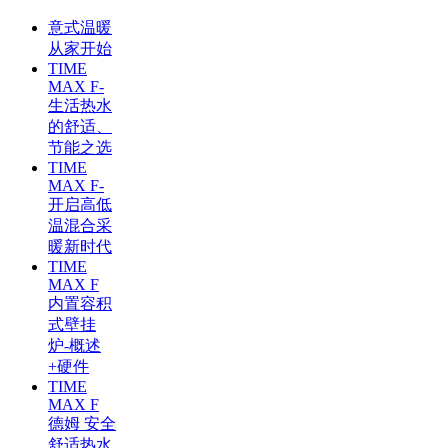
意式温暖
从家开始
TIME
MAX F-
生活热水
的舒适、
节能之选
TIME
MAX F-
开启高低
温混合采
暖新时代
TIME
MAX F
内置容积
式壁挂
炉-概述
+硬件
TIME
MAX F
德姆 安全
舒适热水