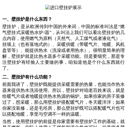
一、壁挂炉是什么东西？
壁挂炉，是从欧洲传到中国的外来词，中国的标准叫法是
“燃
气壁挂式采暖热水炉/器”，从叫法上我们可以看出壁挂炉的几
点内容，使用燃气为原料（天然气、人工煤气或者液化气）、
挂墙上（也有落地式的）、采暖供暖（带暖气片、地暖、风机
盘管等）、能提供热水（洗澡或者用热水）。很明显简单的理
解，壁挂炉就是比热水器多个采暖功能。但是要细究，那是专
注壁挂炉有经验人士要做的事，咱知道他是个什么东西就行
了。
二、壁挂炉有什么功能？
前面我讲了，壁挂炉既能提供采暖需要的热量，也能当作热水
器来提供热水洗浴使用。所以，壁挂炉对咱老百姓来说，就是
给暖气片或者地暖提供热水热源的锅炉。如果你家的房子装修
过了，想采暖，那么用壁挂炉搭配暖气片，冬天暖洋洋；如果
你家没装修，还是毛坯房，那么壁挂炉既可以搭配暖气片也可
以搭配地暖，享受与空调不一样的温暖。
当然，使用壁挂炉的前提是你家需要有壁挂炉工作的基础，就