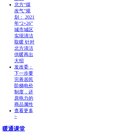
北方“煤
改气”规
划： 2021
年“2+26”
城市城区
实现清洁
取暖 针对
北方清洁
供暖再出
大招
发改委：
下一步要
完善居民
阶梯电价
制度，还
原电力的
商品属性
查看更多
>
暖通课堂