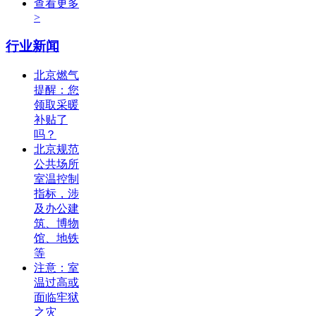
查看更多
>
行业新闻
北京燃气
提醒：您
领取采暖
补贴了
吗？
北京规范
公共场所
室温控制
指标，涉
及办公建
筑、博物
馆、地铁
等
注意：室
温过高或
面临牢狱
之灾