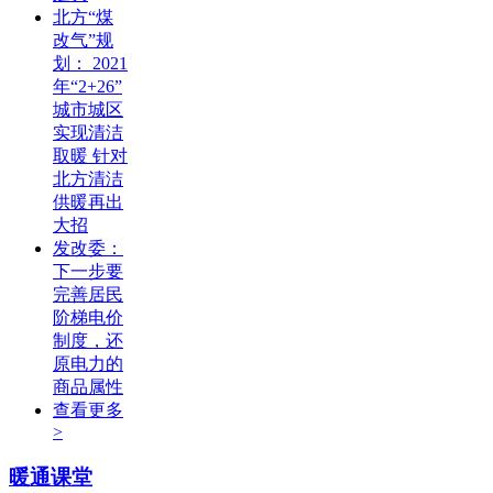
北方“煤
改气”规
划： 2021
年“2+26”
城市城区
实现清洁
取暖 针对
北方清洁
供暖再出
大招
发改委：
下一步要
完善居民
阶梯电价
制度，还
原电力的
商品属性
查看更多
>
暖通课堂