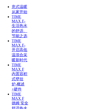
意式温暖
从家开始
TIME
MAX F-
生活热水
的舒适、
节能之选
TIME
MAX F-
开启高低
温混合采
暖新时代
TIME
MAX F
内置容积
式壁挂
炉-概述
+硬件
TIME
MAX F
德姆 安全
舒适热水