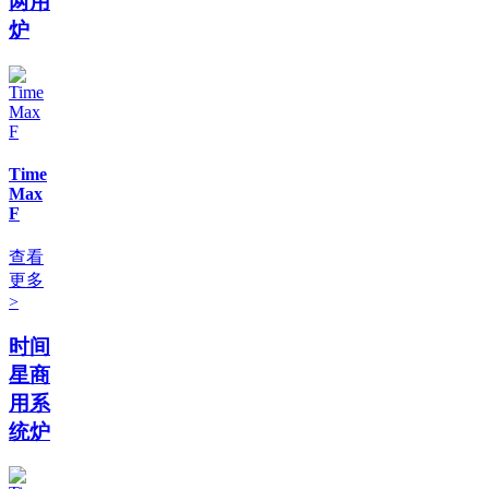
两用
炉
Time
Max
F
查看
更多
>
时间
星商
用系
统炉