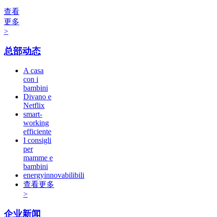
查看
更多
>
总部动态
A casa
con i
bambini
Divano e
Netflix
smart-
working
efficiente
I consigli
per
mamme e
bambini
energyinnovabilibili
查看更多
>
企业新闻