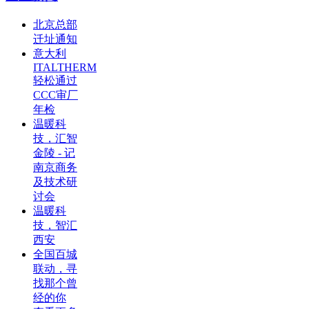
北京总部
迁址通知
意大利
ITALTHERM
轻松通过
CCC审厂
年检
温暖科
技，汇智
金陵 - 记
南京商务
及技术研
讨会
温暖科
技，智汇
西安
全国百城
联动，寻
找那个曾
经的你