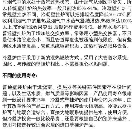
时烟气中的水处于蒸汽过热状态。由于烟气从烟囱中流失，所
以传统壁挂炉的热效率一般只能达85%~91%。冷凝壁挂炉与
常规壁挂炉不同、冷凝壁挂炉可以把排烟温度降低50~70℃,回
收利用烟气中的显热及烟气中水蒸气凝结潜热,热效率达100%
以上,节约能源效果突出,后期运行费用很低。处理水垢不同。
普通壁挂炉为了增加热交换效率，常采用小型热交换器，不只
是使水路管道变小，而且管道厚度也被压缩到低限度。但有些
地区水质硬度高，管道系统容易积垢，加热时容易损坏设备。
冷凝炉由于采用了新的混热燃烧方式，采用了大管道水系统。
因此，与传统的壁挂炉相比，不需要担心水垢问题。
不同的使用寿命:
普通壁装炉由于燃烧室、换热器等关键部件因素存在设计问
题，以及生活水质、燃气质量等影响因素，产品使用寿命很难
到一般设计要求15年。冷凝式壁挂炉的使用寿命约为20年，由
于其改革性的产品工作方式，使用寿命大幅增高。冷凝式壁挂
炉可与地暖合适结合，直接为地暖系统提供热水，使用方便。
但冷凝炉投资一般比较昂贵，还是要根据自己的预算来选择，
使用习惯选择较适合家居的进口壁挂炉产品。