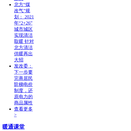
北方“煤
改气”规
划： 2021
年“2+26”
城市城区
实现清洁
取暖 针对
北方清洁
供暖再出
大招
发改委：
下一步要
完善居民
阶梯电价
制度，还
原电力的
商品属性
查看更多
>
暖通课堂