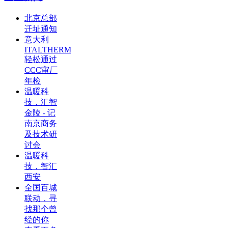
北京总部
迁址通知
意大利
ITALTHERM
轻松通过
CCC审厂
年检
温暖科
技，汇智
金陵 - 记
南京商务
及技术研
讨会
温暖科
技，智汇
西安
全国百城
联动，寻
找那个曾
经的你