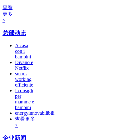
查看
更多
>
总部动态
A casa
con i
bambini
Divano e
Netflix
smart-
working
efficiente
I consigli
per
mamme e
bambini
energyinnovabilibili
查看更多
>
企业新闻