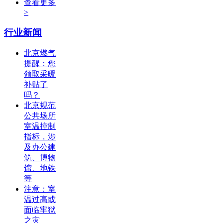
查看更多
>
行业新闻
北京燃气
提醒：您
领取采暖
补贴了
吗？
北京规范
公共场所
室温控制
指标，涉
及办公建
筑、博物
馆、地铁
等
注意：室
温过高或
面临牢狱
之灾