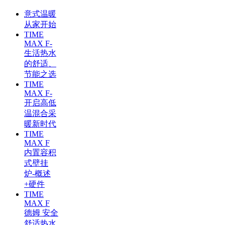
意式温暖
从家开始
TIME
MAX F-
生活热水
的舒适、
节能之选
TIME
MAX F-
开启高低
温混合采
暖新时代
TIME
MAX F
内置容积
式壁挂
炉-概述
+硬件
TIME
MAX F
德姆 安全
舒适热水