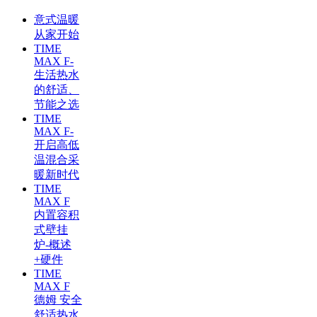
意式温暖
从家开始
TIME
MAX F-
生活热水
的舒适、
节能之选
TIME
MAX F-
开启高低
温混合采
暖新时代
TIME
MAX F
内置容积
式壁挂
炉-概述
+硬件
TIME
MAX F
德姆 安全
舒适热水