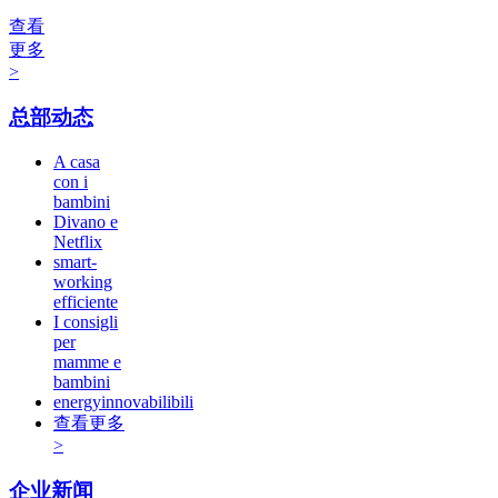
查看
更多
>
总部动态
A casa
con i
bambini
Divano e
Netflix
smart-
working
efficiente
I consigli
per
mamme e
bambini
energyinnovabilibili
查看更多
>
企业新闻