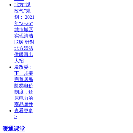
北方“煤
改气”规
划： 2021
年“2+26”
城市城区
实现清洁
取暖 针对
北方清洁
供暖再出
大招
发改委：
下一步要
完善居民
阶梯电价
制度，还
原电力的
商品属性
查看更多
>
暖通课堂