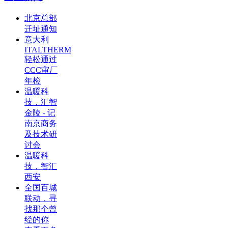
北京总部
迁址通知
意大利
ITALTHERM
轻松通过
CCC审厂
年检
温暖科
技，汇智
金陵 - 记
南京商务
及技术研
讨会
温暖科
技，智汇
西安
全国百城
联动，寻
找那个曾
经的你