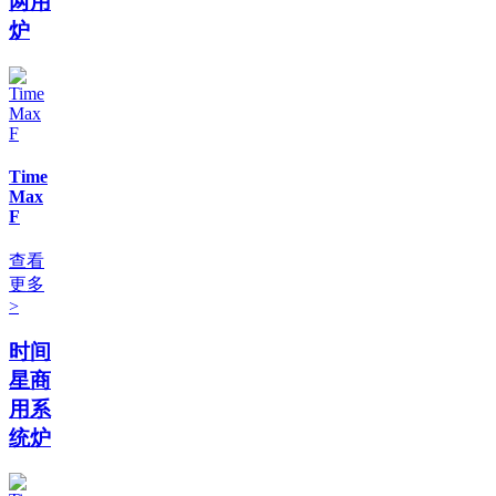
两用
炉
Time
Max
F
查看
更多
>
时间
星商
用系
统炉