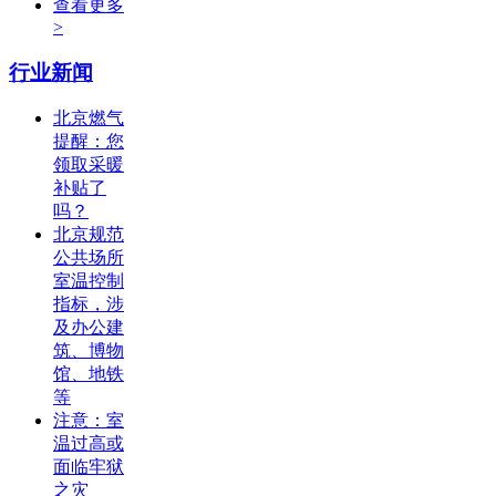
查看更多
>
行业新闻
北京燃气
提醒：您
领取采暖
补贴了
吗？
北京规范
公共场所
室温控制
指标，涉
及办公建
筑、博物
馆、地铁
等
注意：室
温过高或
面临牢狱
之灾