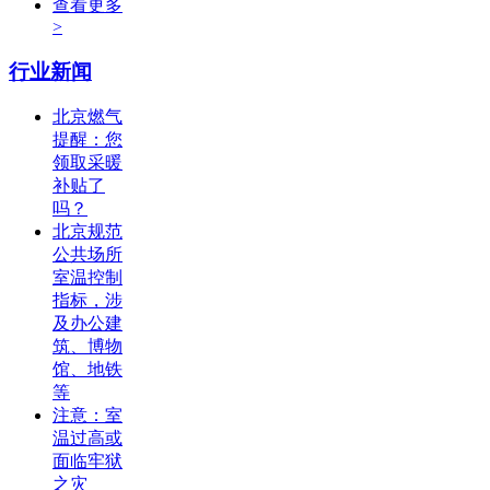
查看更多
>
行业新闻
北京燃气
提醒：您
领取采暖
补贴了
吗？
北京规范
公共场所
室温控制
指标，涉
及办公建
筑、博物
馆、地铁
等
注意：室
温过高或
面临牢狱
之灾