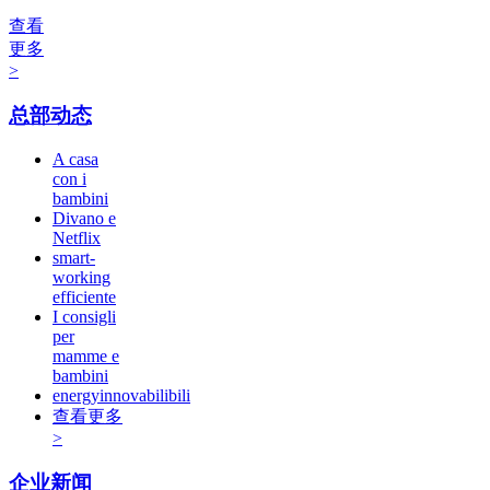
查看
更多
>
总部动态
A casa
con i
bambini
Divano e
Netflix
smart-
working
efficiente
I consigli
per
mamme e
bambini
energyinnovabilibili
查看更多
>
企业新闻