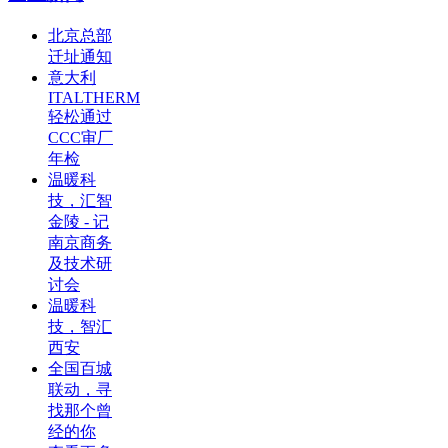
北京总部
迁址通知
意大利
ITALTHERM
轻松通过
CCC审厂
年检
温暖科
技，汇智
金陵 - 记
南京商务
及技术研
讨会
温暖科
技，智汇
西安
全国百城
联动，寻
找那个曾
经的你