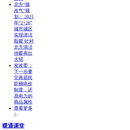
北方“煤
改气”规
划： 2021
年“2+26”
城市城区
实现清洁
取暖 针对
北方清洁
供暖再出
大招
发改委：
下一步要
完善居民
阶梯电价
制度，还
原电力的
商品属性
查看更多
>
暖通课堂