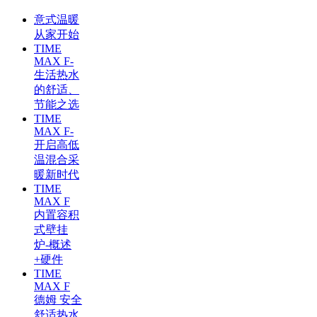
意式温暖
从家开始
TIME
MAX F-
生活热水
的舒适、
节能之选
TIME
MAX F-
开启高低
温混合采
暖新时代
TIME
MAX F
内置容积
式壁挂
炉-概述
+硬件
TIME
MAX F
德姆 安全
舒适热水