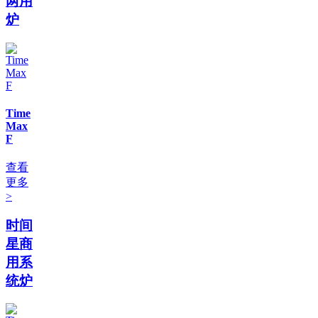
两用
炉
Time
Max
F
查看
更多
>
时间
星商
用系
统炉