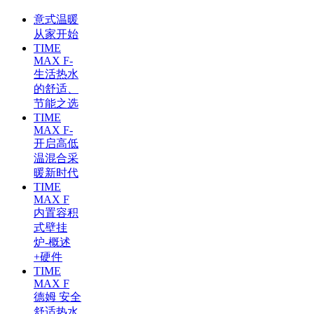
意式温暖
从家开始
TIME
MAX F-
生活热水
的舒适、
节能之选
TIME
MAX F-
开启高低
温混合采
暖新时代
TIME
MAX F
内置容积
式壁挂
炉-概述
+硬件
TIME
MAX F
德姆 安全
舒适热水