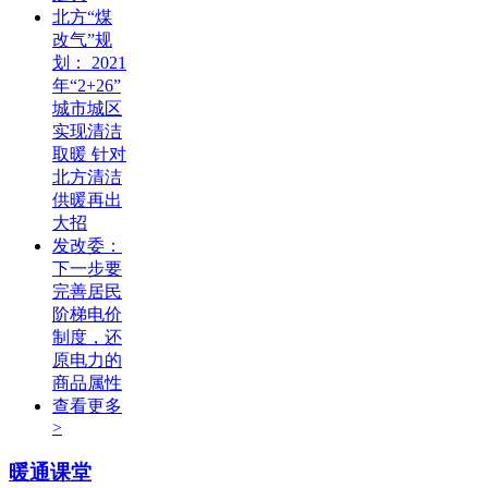
北方“煤
改气”规
划： 2021
年“2+26”
城市城区
实现清洁
取暖 针对
北方清洁
供暖再出
大招
发改委：
下一步要
完善居民
阶梯电价
制度，还
原电力的
商品属性
查看更多
>
暖通课堂