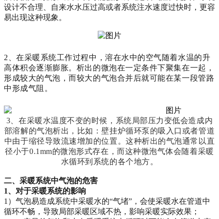
设计不合理、自来水水压过高或者系统注水速度过快时，更容
易出现这种现象。
2、在采暖系统工作过程中，溶在水中的空气随着水温的升
高体积会逐渐膨胀。析出的微泡在一定条件下聚集在一起，
形成较大的气泡，而较大的气泡合并后就可能在某一段管路
中形成气阻。
3、
在
采暖水
温度不变的时候
，系统局部压
力变低
会造成内
部溶解的气泡析
出，比如
：
壁挂炉
循环泵
的吸入口或者管道
中由于缩径导致流速增加的位置
。
这种析出的气
泡通常
以直
径小于0.1mm的微泡形式存在，
而
这种微泡气体
会随着采暖
水
循环到系统的各个地方。
二、
采暖系统中
气泡
的
危害
1
、对于
采暖系统
的影响
1
）
气泡易造成系统
中采暖
水的
“气堵”，会使
采暖
水
在管道中
循环不畅，导致局部采暖区域不热，影响采暖实际效果；