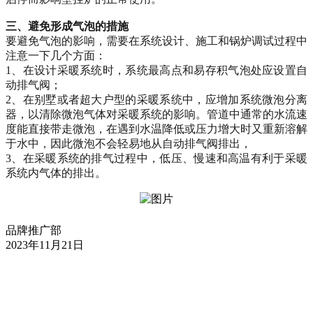
三、
避免形成气泡的措施
要避免气泡的影响，需要在系统设计、施工和锅炉调试过程中
注意一下几个方面：
1、
在
设计
采暖系统
时
，
系统
最高点
和
易
存
积气
泡
处
应
设置自
动排气阀
；
2、
在别墅或者超大
户
型的
采暖
系统
中
，
应
增加系统微泡
分离
器
，
以
清除
微泡气体
对采暖系统的影响
。
管道中通常的水流速
度能直接带走微泡，在遇到水温降低或压力增大时又重新溶解
于水中
，因此
微泡不会轻易地从自动排气阀
排出，
3
、
在采暖系统的排气过程中，
低压、慢速和高温有利于采暖
系统内气体的排出。
品牌推广部
2023年11月21日