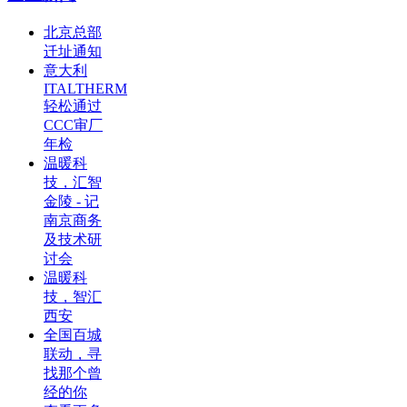
北京总部
迁址通知
意大利
ITALTHERM
轻松通过
CCC审厂
年检
温暖科
技，汇智
金陵 - 记
南京商务
及技术研
讨会
温暖科
技，智汇
西安
全国百城
联动，寻
找那个曾
经的你