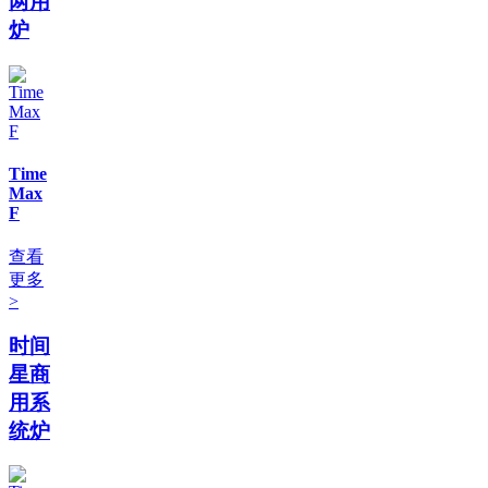
两用
炉
Time
Max
F
查看
更多
>
时间
星商
用系
统炉