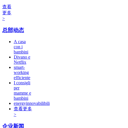
查看
更多
>
总部动态
A casa
con i
bambini
Divano e
Netflix
smart-
working
efficiente
I consigli
per
mamme e
bambini
energyinnovabilibili
查看更多
>
企业新闻