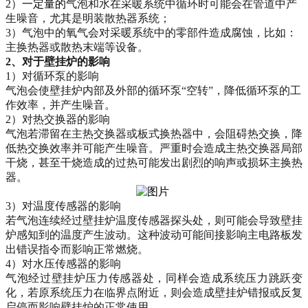
2
）
一定量的
气泡和水
在采暖系统中
循环
时可能会在
管道中产
生噪音，尤其
是
明
装
散热
器
系统；
3
）
气泡
中的
氧气会对采暖系统
中的零部件
造成腐蚀，
比如：
主换热器或
散热末端等设备。
2
、对于
壁挂炉
的影响
1
）
对循环泵的影响
气泡会使壁挂炉内部及外部的循环泵
“空转”，
降低
循环泵
的
工
作效率，并产生噪音。
2
）
对
热交换
器的影响
气泡若
滞留在
主热交换器或板式换热器中，会阻碍热交换，
降
低
热
交换效
率并
可能
产生噪音
。
严重
时
会
造成
主热交换器
局部
干烧，
甚至干烧造成的
过热
可能发出
剧烈
的
响声
或损坏主换热
器。
3
）
对温度传感器的影响
若气泡连续经过壁挂炉
温度传感器探头
处，
则可能会导致壁挂
炉感知到
的温度产生波动
。这种波动可能
间接影响主
电路板
发
出错误指令
而
影响正常燃烧。
4
）
对
水压
传感器的影响
气泡经过壁挂炉压力传感器处，同样会造成系统压力跳跃变
化，若原系统压力在临界点
附近
，则会造成壁挂炉错报
或
反复
启停而影响壁挂炉的正常使用。