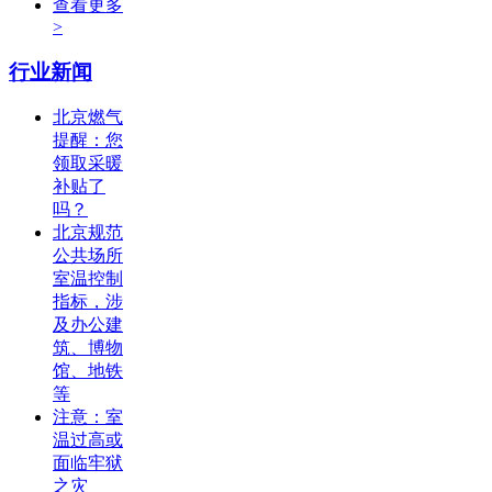
查看更多
>
行业新闻
北京燃气
提醒：您
领取采暖
补贴了
吗？
北京规范
公共场所
室温控制
指标，涉
及办公建
筑、博物
馆、地铁
等
注意：室
温过高或
面临牢狱
之灾