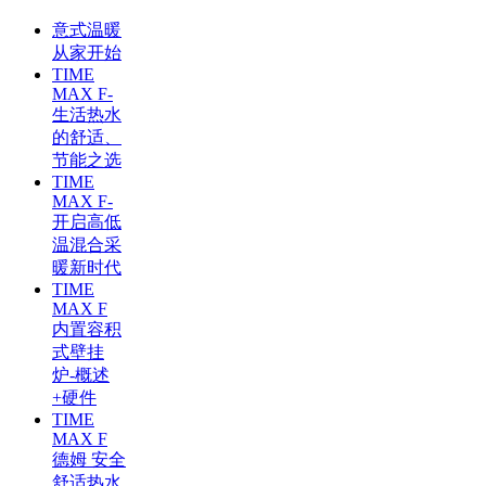
意式温暖
从家开始
TIME
MAX F-
生活热水
的舒适、
节能之选
TIME
MAX F-
开启高低
温混合采
暖新时代
TIME
MAX F
内置容积
式壁挂
炉-概述
+硬件
TIME
MAX F
德姆 安全
舒适热水