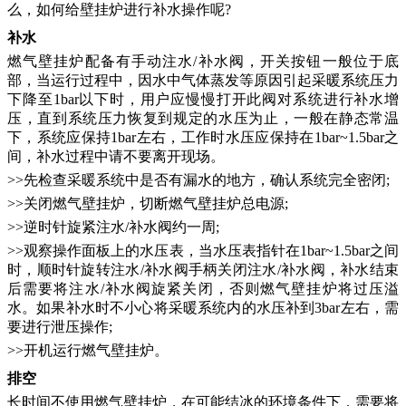
么，如何给壁挂炉进行补水操作呢?
补水
燃气壁挂炉配备有手动注水
/补水阀，开关按钮一般位于底
部，当运行过程中，因水中气体蒸发等原因引起采暖系统压力
下降至1bar以下时，用户应慢慢打开此阀对系统进行补水增
压，直到系统压力恢复到规定的水压为止，一般在静态常温
下，系统应保持1bar左右，工作时水压应保持在1bar~1.5bar之
间，补水过程中请不要离开现场。
>>先检查采暖系统中是否有漏水的地方，确认系统完全密闭;
>>关闭燃气壁挂炉，切断燃气壁挂炉总电源;
>>逆时针旋紧注水/补水阀约一周;
>>观察操作面板上的水压表，当水压表指针在1bar~1.5bar之间
时，顺时针旋转注水/补水阀手柄关闭注水/补水阀，补水结束
后需要将注水/补水阀旋紧关闭，否则燃气壁挂炉将过压溢
水。如果补水时不小心将采暖系统内的水压补到3bar左右，需
要进行泄压操作;
>>开机运行燃气壁挂炉。
排空
长时间不使用
燃气壁挂炉
，在可能结冰的环境条件下，需要将