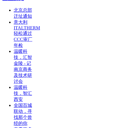
北京总部
迁址通知
意大利
ITALTHERM
轻松通过
CCC审厂
年检
温暖科
技，汇智
金陵 - 记
南京商务
及技术研
讨会
温暖科
技，智汇
西安
全国百城
联动，寻
找那个曾
经的你