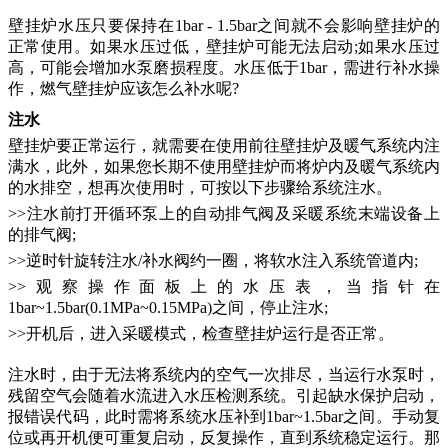
壁挂炉水压只要保持在
1bar - 1.5bar之间就不会影响壁挂炉的
正常使用。如果水压过低，壁挂炉可能无法启动;如果水压过
高，可能会增加水泵磨损程度。水压低于1bar，需进行补水操
作，
燃气壁挂炉
应该怎么补水呢
?
注水
壁挂炉要正常运行，就需要在使用前往壁挂炉及暖气系统内注
满水，此外，如果您长期不使用壁挂炉而将炉内及暖气系统内
的水排空，想再次使用时，可按以下步骤给系统注水。
>>注水前打开循环泵上的自动排气阀及采暖系统末端设备上
的排气阀;
>>逆时针旋转注水/补水阀约一圈，将软水注入系统管道内;
>>观察操作面板上的水压表，当指针在
1bar~1.5bar(0.1MPa~0.15MPa)之间，停止注水;
>>开机后，进入采暖模式，检查壁挂炉运行是否正常。
注水时，由于无法将系统内的空气一次排尽，当运行水泵时，
残留空气会随着水流进入水压检测系统。引起缺水保护启动，
报错误代码，此时需将系统水压补到
1bar~1.5bar之间。手动复
位或再开机便可重复启动，反复操作，直到系统稳定运行。那