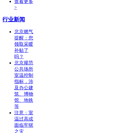
查看更多
>
行业新闻
北京燃气
提醒：您
领取采暖
补贴了
吗？
北京规范
公共场所
室温控制
指标，涉
及办公建
筑、博物
馆、地铁
等
注意：室
温过高或
面临牢狱
之灾