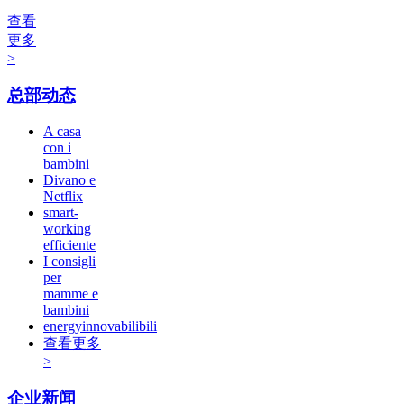
查看
更多
>
总部动态
A casa
con i
bambini
Divano e
Netflix
smart-
working
efficiente
I consigli
per
mamme e
bambini
energyinnovabilibili
查看更多
>
企业新闻