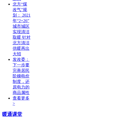
北方“煤
改气”规
划： 2021
年“2+26”
城市城区
实现清洁
取暖 针对
北方清洁
供暖再出
大招
发改委：
下一步要
完善居民
阶梯电价
制度，还
原电力的
商品属性
查看更多
>
暖通课堂