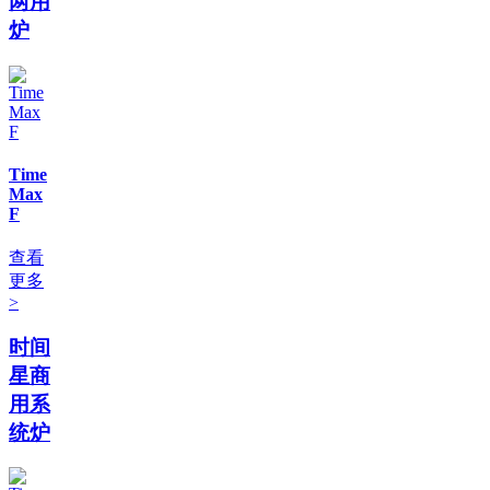
两用
炉
Time
Max
F
查看
更多
>
时间
星商
用系
统炉