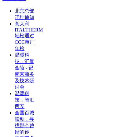
北京总部
迁址通知
意大利
ITALTHERM
轻松通过
CCC审厂
年检
温暖科
技，汇智
金陵 - 记
南京商务
及技术研
讨会
温暖科
技，智汇
西安
全国百城
联动，寻
找那个曾
经的你