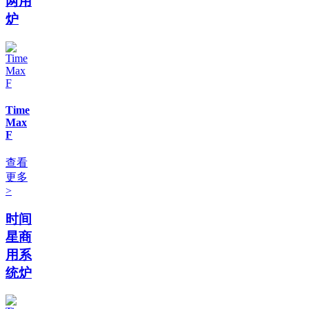
两用
炉
Time
Max
F
查看
更多
>
时间
星商
用系
统炉