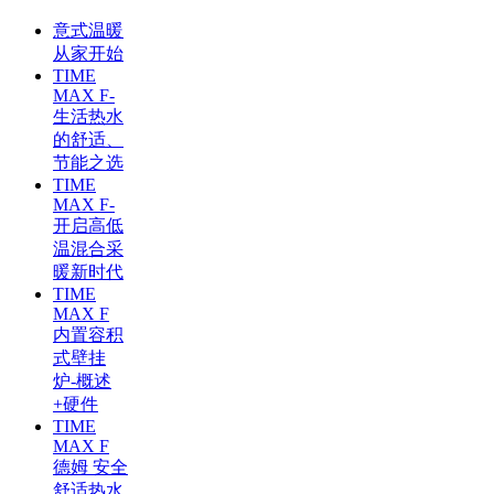
意式温暖
从家开始
TIME
MAX F-
生活热水
的舒适、
节能之选
TIME
MAX F-
开启高低
温混合采
暖新时代
TIME
MAX F
内置容积
式壁挂
炉-概述
+硬件
TIME
MAX F
德姆 安全
舒适热水