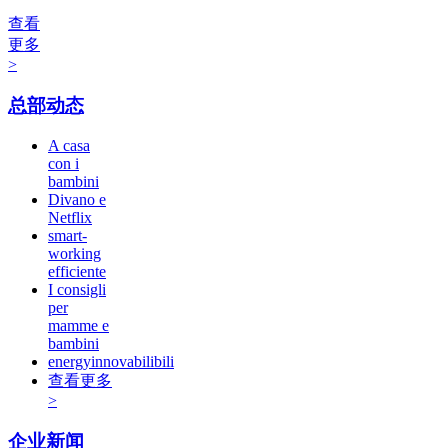
查看
更多
>
总部动态
A casa
con i
bambini
Divano e
Netflix
smart-
working
efficiente
I consigli
per
mamme e
bambini
energyinnovabilibili
查看更多
>
企业新闻