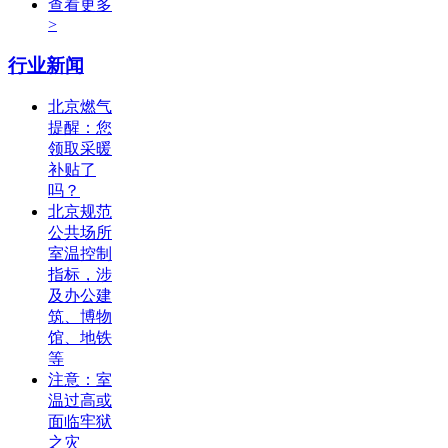
查看更多
>
行业新闻
北京燃气
提醒：您
领取采暖
补贴了
吗？
北京规范
公共场所
室温控制
指标，涉
及办公建
筑、博物
馆、地铁
等
注意：室
温过高或
面临牢狱
之灾