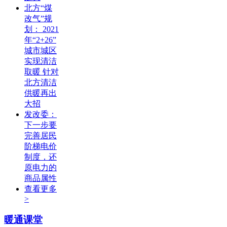
北方“煤
改气”规
划： 2021
年“2+26”
城市城区
实现清洁
取暖 针对
北方清洁
供暖再出
大招
发改委：
下一步要
完善居民
阶梯电价
制度，还
原电力的
商品属性
查看更多
>
暖通课堂